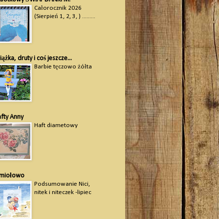
Całorocznik 2026
(Sierpień 1, 2, 3, ) .........
iążka, druty i coś jeszcze...
Barbie tęczowo żółta
fty Anny
Haft diametowy
amiołowo
Podsumowanie Nici,
nitek i niteczek -lipiec