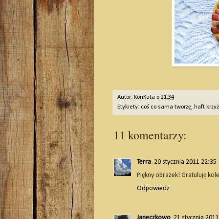
Autor:
KonKata
o
21:34
Etykiety:
coś co sama tworzę
,
haft krzy
11 komentarzy:
Terra
20 stycznia 2011 22:35
Piękny obrazek! Gratuluję kol
Odpowiedz
Janeczkowo
21 stycznia 201