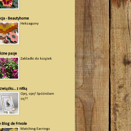
icja - Beautyhome
Heksagony
lcine pasje
Zakładki do książek
związku... z nitką
Ojej, ojej! Spóźniłam
się?!
 Blog de Frivole
Matching Earrings