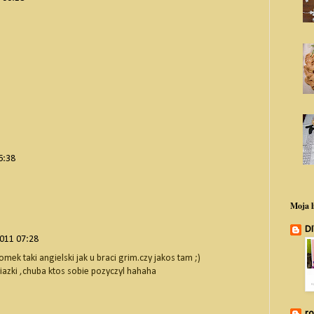
6:38
Moja l
DI
2011 07:28
mek taki angielski jak u braci grim.czy jakos tam ;)
iazki ,chuba ktos sobie pozyczyl hahaha
r