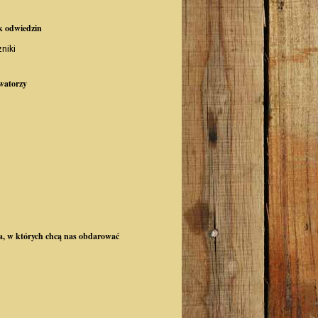
k odwiedzin
watorzy
a, w których chcą nas obdarować