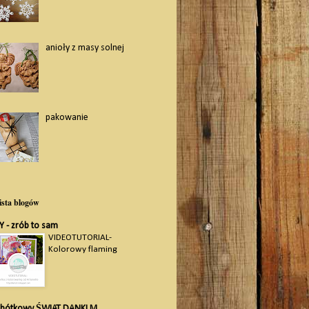
anioły z masy solnej
pakowanie
ista blogów
Y - zrób to sam
VIDEOTUTORIAL-
Kolorowy flaming
obótkowy ŚWIAT DANKI M.