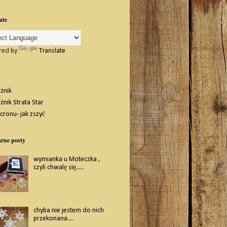
ate
red by
Translate
eżnik
żnik Strata Star
scronu- jak zszyć
rne posty
wymianka u Moteczka ,
czyli chwalę się.....
chyba nie jestem do nich
przekonana....