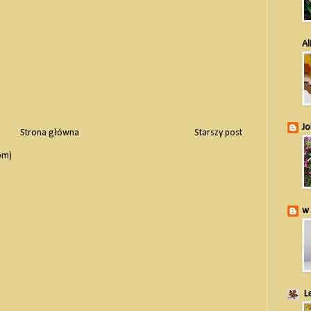
Al
Jo
Strona główna
Starszy post
om)
w 
Le