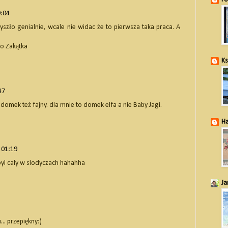
9:04
wyszło genialnie, wcale nie widac że to pierwsza taka praca. A
o Zakątka
Ks
47
 domek też fajny. dla mnie to domek elfa a nie Baby Jagi.
Ha
 01:19
byl caly w slodyczach hahahha
J
.. przepiękny:)