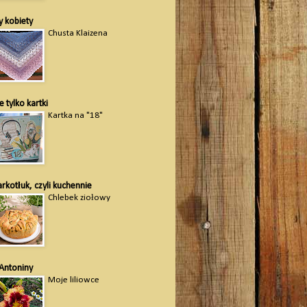
 kobiety
Chusta Klaizena
e tylko kartki
Kartka na "18"
rkotłuk, czyli kuchennie
Chlebek ziołowy
Antoniny
Moje liliowce