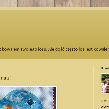
t kowalem swojego losu. Ale dość często los jest kowal
O mni
aaa!!!
przyr
Wyświ