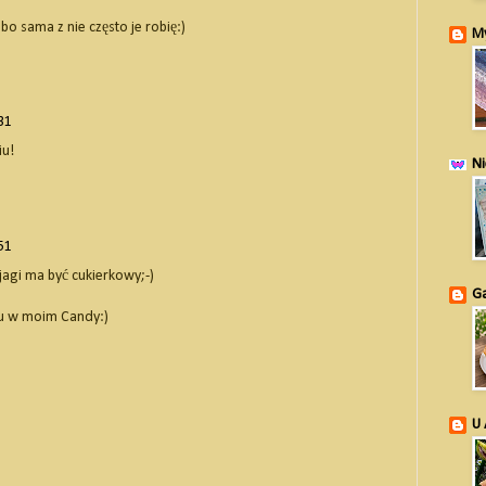
o sama z nie często je robię:)
My
31
iu!
Ni
51
jagi ma być cukierkowy;-)
Ga
łu w moim Candy:)
U 