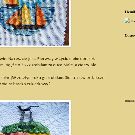
Liczni
Obser
ie. Na reszcie jest. Pierwszy w życiu moim obrazek
się ,że o 2 xxx zrobiłam za dużo.Małe ,a cieszy. Ale
solnej.W zeszłym roku go zrobiłam. Siostra stwierdziła,że
zy nie za bardzo cukierkowy?
miejsc