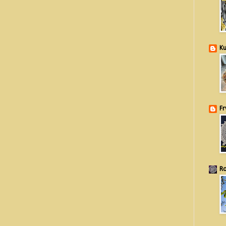
Ku
Fr
Ro