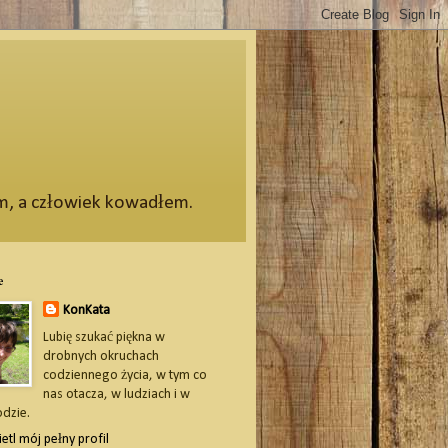
em, a człowiek kowadłem.
e
KonKata
Lubię szukać piękna w
drobnych okruchach
codziennego życia, w tym co
nas otacza, w ludziach i w
odzie.
etl mój pełny profil