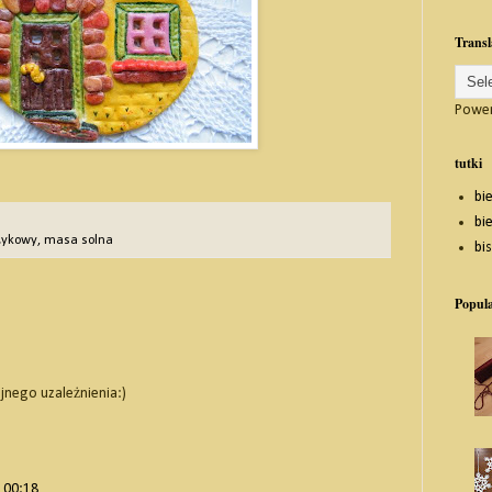
Transl
Powe
tutki
bi
bie
żykowy
,
masa solna
bi
Popula
ejnego uzależnienia:)
1 00:18